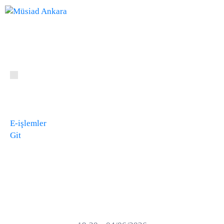
E-işlemler
Git
ARİŞ ENERJİ
ZİYARETİ