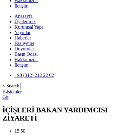
Hakkımızda
İletişim
Anasayfa
Üyelerimiz
Kurumsal Yapı
Yayınlar
Haberler
Faaliyetler
Duyurular
Basın Odası
Hakkımızda
İletişim
+90 (312) 212 22 02
×
Search
E-işlemler
Git
İÇİŞLERİ BAKAN YARDIMCISI
ZİYARETİ
15:50