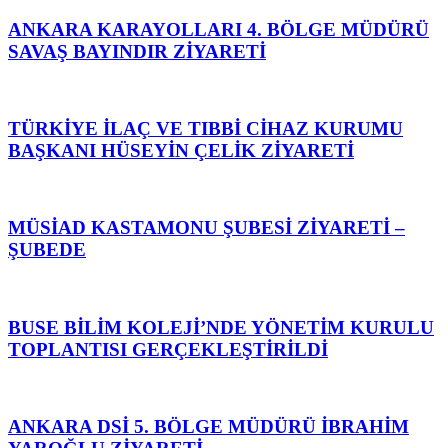
ANKARA KARAYOLLARI 4. BÖLGE MÜDÜRÜ
SAVAŞ BAYINDIR ZİYARETİ
TÜRKİYE İLAÇ VE TIBBİ CİHAZ KURUMU
BAŞKANI HÜSEYİN ÇELİK ZİYARETİ
MÜSİAD KASTAMONU ŞUBESİ ZİYARETİ –
ŞUBEDE
BUSE BİLİM KOLEJİ’NDE YÖNETİM KURULU
TOPLANTISI GERÇEKLEŞTİRİLDİ
ANKARA DSİ 5. BÖLGE MÜDÜRÜ İBRAHİM