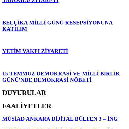
YAROĞLU ZİYARETİ
BELÇİKA MİLLÎ GÜNÜ RESEPSİYONUNA
KATILIM
YETİM VAKFI ZİYARETİ
15 TEMMUZ DEMOKRASİ VE MİLLÎ BİRLİK
GÜNÜ’NDE DEMOKRASİ NÖBETİ
DUYURULAR
FAALİYETLER
MÜSİAD ANKARA DİJİTAL BÜLTEN 3 – İNG