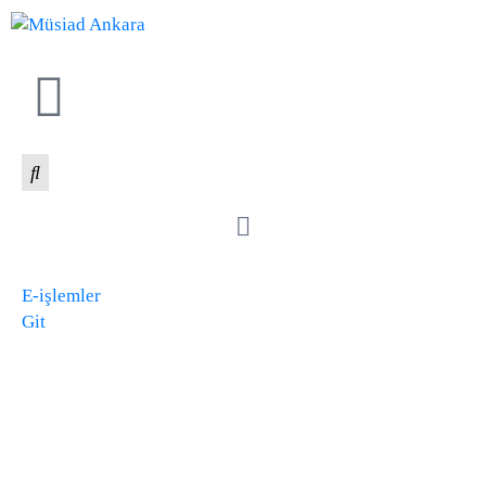
E-işlemler
Git
MÜSİAD ANKARA
DİJİTAL BÜLTEN 2