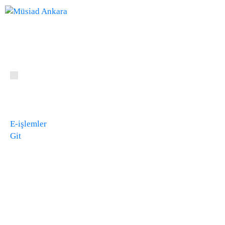
E-işlemler
Git
Vergi Denetim
Kurulu Başkanlığına
Ziyaret