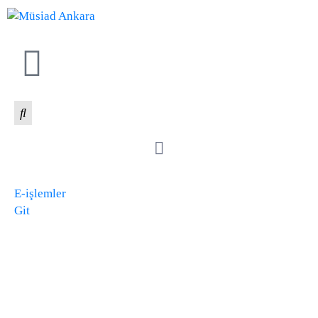
E-işlemler
Git
MÜSİAD ANKARA
10. GENÇ TİCARET