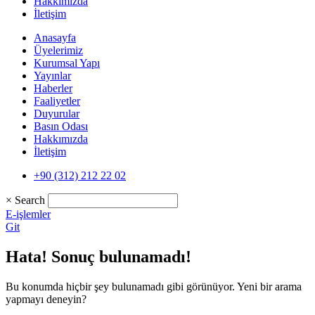
Hakkımızda
İletişim
Anasayfa
Üyelerimiz
Kurumsal Yapı
Yayınlar
Haberler
Faaliyetler
Duyurular
Basın Odası
Hakkımızda
İletişim
+90 (312) 212 22 02
×
Search
E-işlemler
Git
Hata! Sonuç bulunamadı!
Bu konumda hiçbir şey bulunamadı gibi görünüyor. Yeni bir arama
yapmayı deneyin?